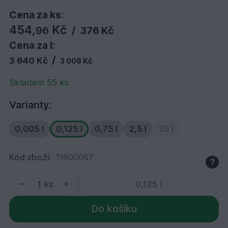
Cena za ks:
454,
Kč
96
/
376 Kč
Cena za l:
/
3 640 Kč
3 008 Kč
Skladem 55 ks
Varianty:
0,005 l
0,125 l
0,75 l
2,5 l
25 l
Kód zboží:
11600067
?
ks
Do košíku