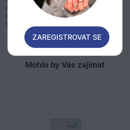
zpravidla jeden nátěr na očištěný povrch –
bez obrušování!
1 litr stačí při jednom nátěru na cca 18 m2
ZAREGISTROVAT SE
Mohlo by Vás zajímat