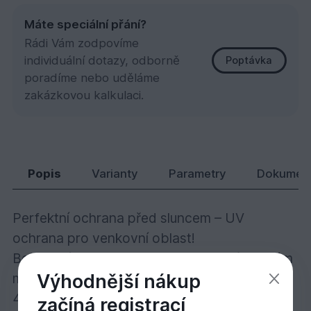
Máte speciální přání?
Rádi Vám zodpovíme
individuální dotazy, odborně
Poptávka
poradíme nebo uděláme
zakázkovou kalkulaci.
427 UV Ochranný olej DOUGLASKA polom. 0,12
454,
Kč
96
Popis
Varianty
Parametry
Dokumen
Perfektní ochrana před sluncem – UV
ochrana pro venkovní oblast!
Bezbarvý č. 420 nebo transparentní s malým
Výhodnější nákup
množství pigmentu v odstínech 424, 425,
426, 427,428, 429, 431nebo 432, k použití
začíná registrací