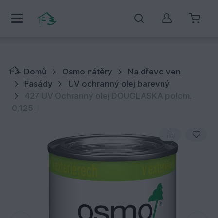
Můj účet
Domů
Osmo nátěry
Na dřevo ven
Fasády
UV ochranný olej barevný
427 UV Ochranný olej DOUGLASKA polom.
0,125 l