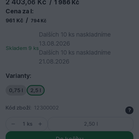
2 403,
Kč
06
/
1 986 Kč
Cena za l:
/
961 Kč
794 Kč
Dalších 10 ks naskladníme
13.08.2026
Skladem 9 ks
Dalších 10 ks naskladníme
21.08.2026
Varianty:
0,75 l
2,5 l
Kód zboží:
12300002
?
ks