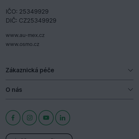
IČO: 25349929
DIČ: CZ25349929
www.au-mex.cz
www.osmo.cz
Zákaznická péče
O nás