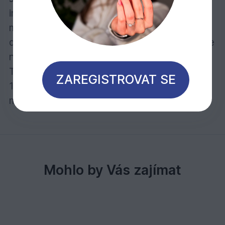
intenzivní odstín naneste 2 nátěry olejového
mořidla stejným způsobem . Pro
dlouhotrvající ochranu barevných pigmentů je
nutný konečný nátěr jedním z bezbarvých
Tvrdých voskových olejů.
ZAREGISTROVAT SE
1 litr stačí při jednom nátěru na cca 24 - 48
m2
Mohlo by Vás zajímat