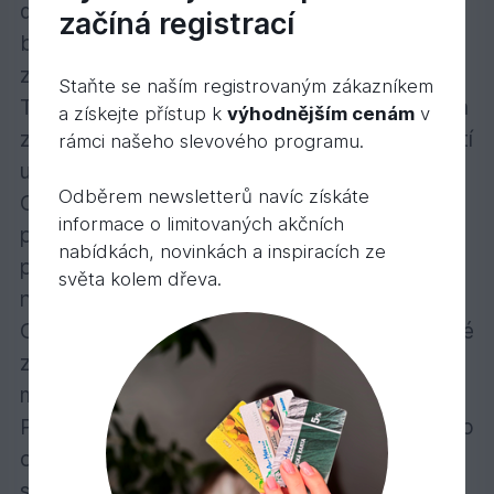
dřevěných podlah – dobře zpracovatelné,
začíná registrací
bez vytváření viditelných přechodů po
zaschnutí.
Staňte se naším registrovaným zákazníkem
Transparentní nebo intenzivní barevný odstín
a získejte přístup k
výhodnějším cenám
v
získáte odlišným způsobem aplikace, k použití
rámci našeho slevového programu.
uvnitř
Odběrem newsletterů navíc získáte
Obzvláště se doporučuje pro masivní
informace o limitovaných akčních
podlahové palubky, selská prkna, parketové
nabídkách, novinkách a inspiracích ze
podlahy, OSB; také vhodný na plochy
světa kolem dřeva.
nábytku a lepené dřevo.
Olejové mořidlo umožňuje individuální barevné
ztvárnění povrchu dřeva, difúzně otevřený
mikroporézní povrch nechává dřevo dýchat.
Počet nátěrů: Pro požadavek transparentního
odstínu naneste pouze 1 nátěr štětcem nebo
stěrkou a rozleštěte bílým padem. Pro