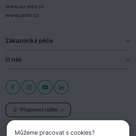
www.au-mex.cz
www.osmo.cz
Zákaznická péče
O nás
Přepnout režim
Potřebujete poradit?
Můžeme pracovat s cookies?