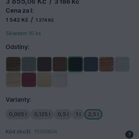
3 855,
Kč
06
/
3 186 Kč
Cena za l:
/
1 542 Kč
1 274 Kč
Skladem 10 ks
Odstíny:
Varianty:
0,005 l
0,125 l
0,5 l
1 l
2,5 l
Kód zboží:
15100804
?