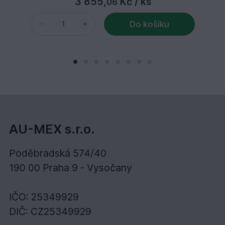
3 855,
Kč
/ ks
06
Do košíku
AU-MEX s.r.o.
Poděbradská 574/40
190 00 Praha 9 - Vysočany
IČO: 25349929
DIČ: CZ25349929