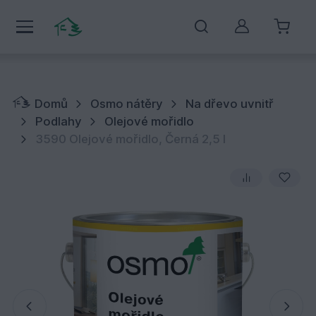
Můj účet
Domů
Osmo nátěry
Na dřevo uvnitř
Podlahy
Olejové mořidlo
3590 Olejové mořidlo, Černá 2,5 l