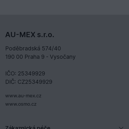
AU-MEX s.r.o.
Poděbradská 574/40
190 00 Praha 9 - Vysočany
IČO: 25349929
DIČ: CZ25349929
www.au-mex.cz
www.osmo.cz
Zákaznická péče