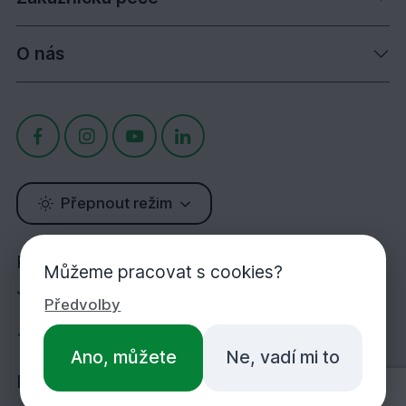
O nás
Přepnout režim
Potřebujete poradit?
Můžeme pracovat s cookies?
Jsme tu pro Vás!
Předvolby
+420 283 933 452
Ano, můžete
Ne, vadí mi to
PO-PÁ 7:00-16:30