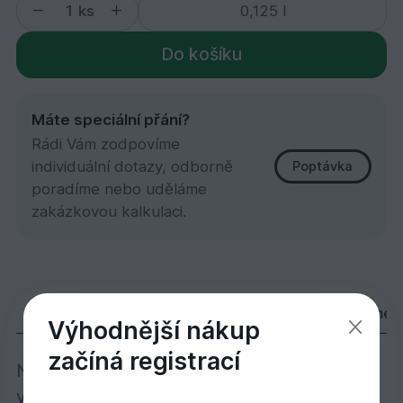
ks
Do košíku
Máte speciální přání?
Rádi Vám zodpovíme
individuální dotazy, odborně
Poptávka
poradíme nebo uděláme
zakázkovou kalkulaci.
3028 Top olej polomat 0,125 l
454,
Kč
96
Popis
Varianty
Parametry
Dokumen
Výhodnější nákup
začíná registrací
Nátěr s kombinací oleje a vosku – speciálně
vyvinutý k úpravě povrchu nábytku a