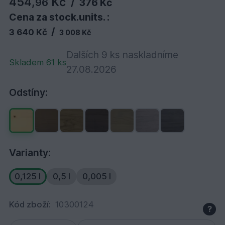
454,
Kč
96
/
376 Kč
Cena za stock.units. :
/
3 640 Kč
3 008 Kč
Dalších 9 ks naskladníme
Skladem 61 ks
27.08.2026
Odstíny:
Varianty:
0,125 l
0,5 l
0,005 l
Kód zboží:
10300124
?