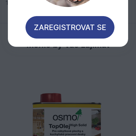
1 litr stačí při jednom nátěru na cca 24 m2
ZAREGISTROVAT SE
Mohlo by Vás zajímat