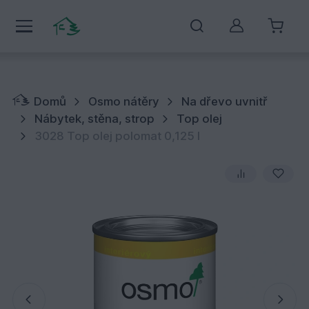
Můj účet
Domů
Osmo nátěry
Na dřevo uvnitř
Nábytek, stěna, strop
Top olej
3028 Top olej polomat 0,125 l