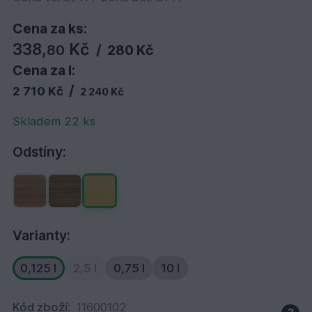
Cena za ks:
338,
Kč
80
/
280 Kč
Cena za l:
/
2 710 Kč
2 240 Kč
Skladem 22 ks
Odstíny:
Varianty:
0,125 l
2,5 l
0,75 l
10 l
Kód zboží:
11600102