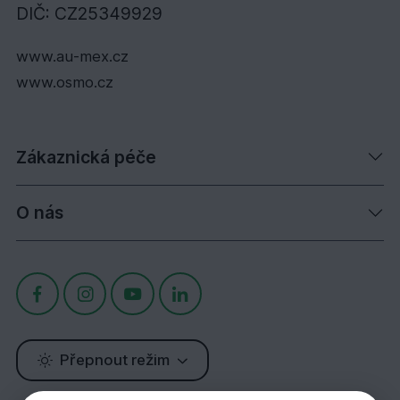
DIČ: CZ25349929
www.au-mex.cz
www.osmo.cz
Zákaznická péče
O nás
Přepnout režim