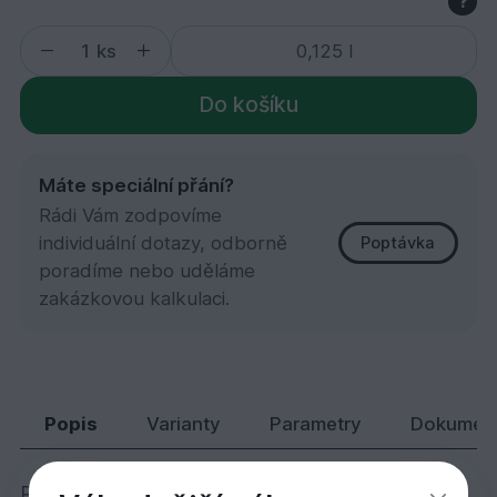
?
ks
Do košíku
Máte speciální přání?
Rádi Vám zodpovíme
individuální dotazy, odborně
Poptávka
poradíme nebo uděláme
zakázkovou kalkulaci.
1420 UV Ochranný olej bezbarvý mat 0,125 l
338,
Kč
80
Popis
Varianty
Parametry
Dokumen
Perfektní ochrana před sluncem – UV