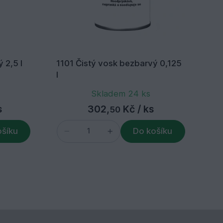
 2,5 l
1101 Čistý vosk bezbarvý 0,125
11
l
l
Skladem 24 ks
s
302,
Kč
/ ks
50
ošíku
Do košíku