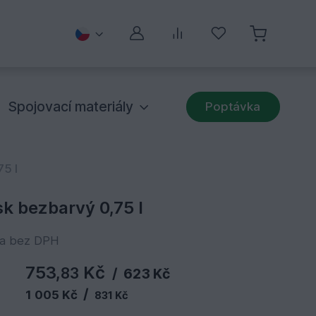
Můj účet
Porovnávání
Oblíbené
Spojovací materiály
Poptávka
75 l
sk bezbarvý 0,75 l
na bez DPH
753,
Kč
83
/
623 Kč
/
1 005 Kč
831 Kč