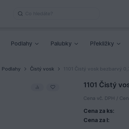
Co hledáte?
Podlahy
Palubky
Překližky
Podlahy
Čistý vosk
1101 Čistý vosk bezbarvý 0,
1101 Čistý vo
Cena vč. DPH / Ce
Cena za ks:
Cena za l: