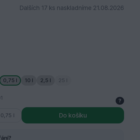
Dalších 17 ks naskladníme 21.08.2026
0,75 l
10 l
2,5 l
25 l
1
?
Do košíku
řání?