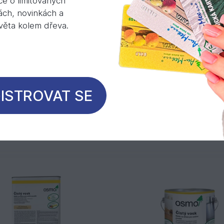
ce o limitovaných
ách, novinkách a
světa kolem dřeva.
ISTROVAT SE
Mohlo by Vás zajímat