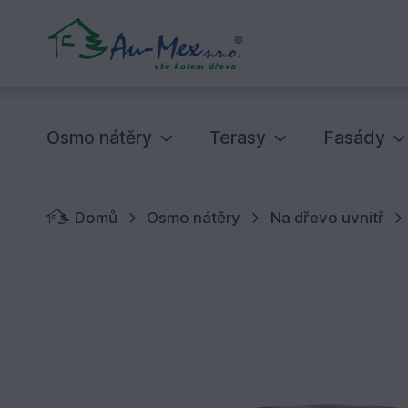
Osmo nátěry
Terasy
Fasády
Domů
Osmo nátěry
Na dřevo uvnitř