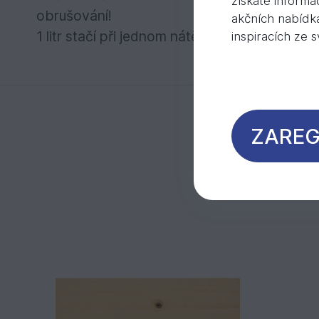
získáte informa
obrušování!
akčních nabídk
1 litr stačí při jednom nátěru na cca 24 m2
inspiracích ze 
ZAREG