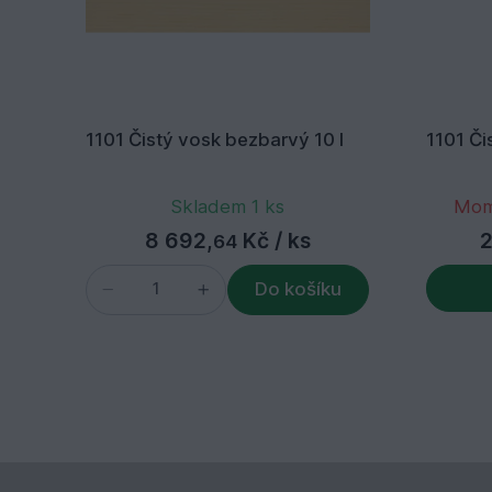
1101 Čistý vosk bezbarvý 10 l
1101 Či
Skladem 1 ks
Mom
8 692,
Kč
/ ks
2
64
Do košíku