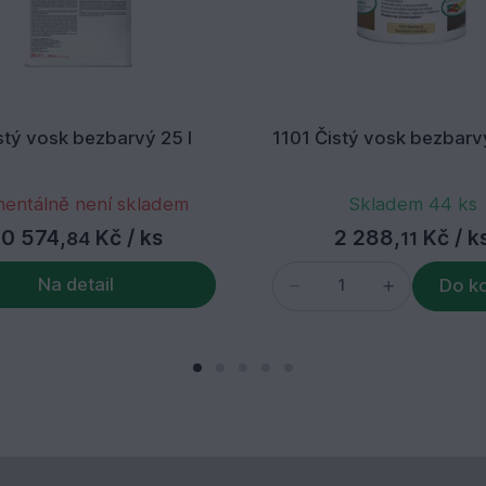
stý vosk bezbarvý 25 l
1101 Čistý vosk bezbarvý
entálně není skladem
Skladem 44 ks
0 574,
Kč
/ ks
2 288,
Kč
/ k
84
11
Na detail
Do k