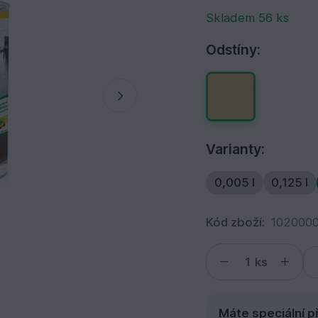
Skladem 56 ks
Odstíny:
Varianty:
0,005 l
0,125 l
Kód zboží:
1020000
ks
Máte speciální p