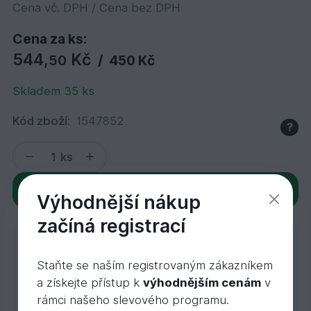
Cena vč. DPH / Cena bez DPH
Cena za ks:
544,
Kč
50
/
450 Kč
Skladem 35 ks
Kód zboží:
1547852
?
ks
Do košíku
Výhodnější nákup
začíná registrací
Máte speciální přání?
Rádi Vám zodpovíme
Staňte se naším registrovaným zákazníkem
individuální dotazy, odborně
Poptávka
a získejte přístup k
výhodnějším cenám
v
poradíme nebo uděláme
rámci našeho slevového programu.