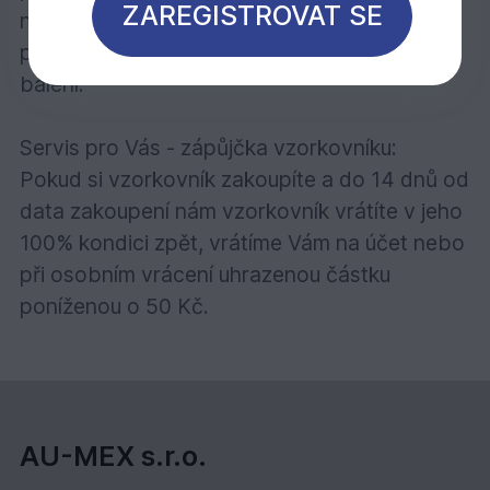
ZAREGISTROVAT SE
naleznete jasné argumenty proč si vybrat
právě EKOWOOD, informace o rozměrech a
balení.
Servis pro Vás - zápůjčka vzorkovníku:
Pokud si vzorkovník zakoupíte a do 14 dnů od
data zakoupení nám vzorkovník vrátíte v jeho
100% kondici zpět, vrátíme Vám na účet nebo
při osobním vrácení uhrazenou částku
poníženou o 50 Kč.
AU-MEX s.r.o.