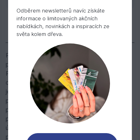
zakázkovou kalkulaci.
Odběrem newsletterů navíc získáte
informace o limitovaných akčních
Ruční vzorkovník dubové kolekce podlah EK
nabídkách, novinkách a inspiracích ze
544,
Kč
50
světa kolem dřeva.
Popis
Ruční vzorkovník třívrstvých dřevěných
podlah EKOWOOD
Reálné vzorky podlah EKOWOOD v délce 30
cm. Součástí vzorkovníku jsou fotografie
jednotlivých dekorů s náhledem na 2,5 m2
podlahové plochy. Tím máte jasnou
představu nejen o samotné skladbě dřevěné
podlahy, jejím zpracování a povrchové
úpravě, ale fotografie Vám dává jasnou
představu o celoplošné optice podlahy. Dále